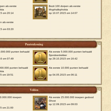
rpen als eerste
Bezit 100 dorpen als eerste
obia
Ithyphallophobia
15 om 20:14
op 10.07.2015 om 14:07
n als eerste
15 om 03:20
Puntenkoning
0.000.000 punten behaald
Als eerste 5.000.000 punten behaald
e
Sjondeertrekker
16 om 07:49
op 29.10.2015 om 16:42
.000.000 punten behaald
Als eerste 10.000 punten behaald
obia
15 om 19:51
op 04.05.2015 om 06:11
Velden
00.000.000 troepen
Als eerste 25.000.000 troepen gedood
Ghost
op 12.09.2015 om 09:03
15 om 21:00