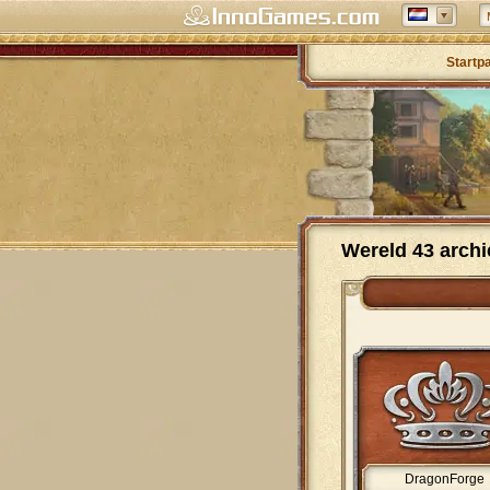
Startp
Wereld 43 archi
DragonForge