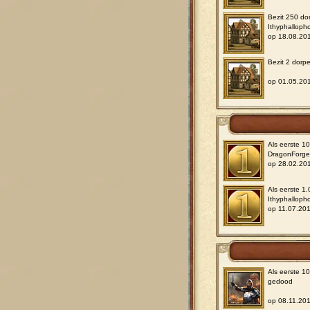
Bezit 250 do
Ithyphalloph
op 18.08.20
Bezit 2 dorpe
op 01.05.20
Als eerste 1
DragonForg
op 28.02.20
Als eerste 1
Ithyphalloph
op 11.07.20
Als eerste 1
gedood
op 08.11.20