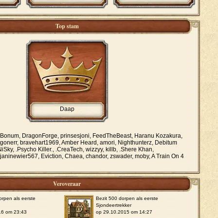
Top stam
Daap
 Bonum, DragonForge, prinsesjoni, FeedTheBeast, Haranu Kozakura,
tgonerr, bravehart1969, Amber Heard, amori, Nighthunterz, Debitum
iSky, .Psycho Killer., .CreaTech, wizzyy, killb, .Shere Khan,
 janinewier567, Eviction, Chaea, chandor, zswader, moby, A Train On 4
Veroveraar
orpen als eerste
Bezit 500 dorpen als eerste
Sjondeertrekker
16 om 23:43
op 29.10.2015 om 14:27