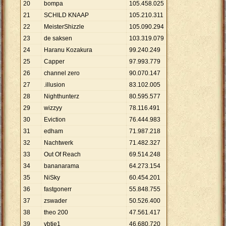
20
bompa
105
.
458
.
025
21
SCHILD KNAAP
105
.
210
.
311
22
MeisterShizzle
105
.
090
.
294
23
de saksen
103
.
319
.
079
24
Haranu Kozakura
99
.
240
.
249
25
Capper
97
.
993
.
779
26
channel zero
90
.
070
.
147
27
.illusion
83
.
102
.
005
28
Nighthunterz
80
.
595
.
577
29
wizzyy
78
.
116
.
491
30
Eviction
76
.
444
.
983
31
edham
71
.
987
.
218
32
Nachtwerk
71
.
482
.
327
33
Out Of Reach
69
.
514
.
248
34
bananarama
64
.
273
.
154
35
NiSky
60
.
454
.
201
36
fastgonerr
55
.
848
.
755
37
zswader
50
.
526
.
400
38
theo 200
47
.
561
.
417
39
vbtje1
46
.
680
.
720