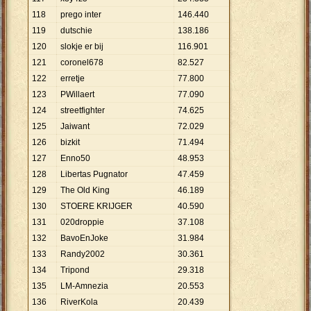
118
prego inter
146
.
440
119
dutschie
138
.
186
120
slokje er bij
116
.
901
121
coronel678
82
.
527
122
erretje
77
.
800
123
PWillaert
77
.
090
124
streetfighter
74
.
625
125
Jaiwant
72
.
029
126
bizkit
71
.
494
127
Enno50
48
.
953
128
Libertas Pugnator
47
.
459
129
The Old King
46
.
189
130
STOERE KRIJGER
40
.
590
131
020droppie
37
.
108
132
BavoEnJoke
31
.
984
133
Randy2002
30
.
361
134
Tripond
29
.
318
135
LM-Amnezia
20
.
553
136
RiverKola
20
.
439