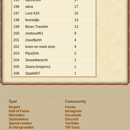
195
stijniscool
17
196
okna
17
197
Lord 420
15
198
foorwijfje
13
199
Blues Traveler
13
200
zeebuurt61
9
201
claudtjuhh
4
202
bram en mark dorp
4
203
PipaDirk
2
204
Zwaartekracht
1
205
ZwareJongens1
1
206
Sjaak007
1
Spel
Community
Regels
Forum
Hall of Fame
Instagram
Werelden
Facebook
Statistieken
Discord
Speed ronden
YouTube
Achtergronden
TW Stats