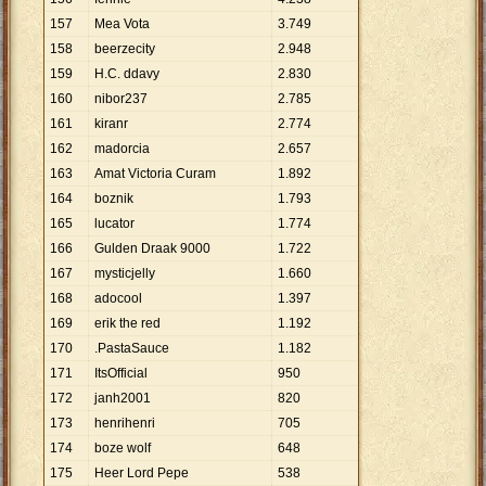
157
Mea Vota
3
.
749
158
beerzecity
2
.
948
159
H.C. ddavy
2
.
830
160
nibor237
2
.
785
161
kiranr
2
.
774
162
madorcia
2
.
657
163
Amat Victoria Curam
1
.
892
164
boznik
1
.
793
165
lucator
1
.
774
166
Gulden Draak 9000
1
.
722
167
mysticjelly
1
.
660
168
adocool
1
.
397
169
erik the red
1
.
192
170
.PastaSauce
1
.
182
171
ItsOfficial
950
172
janh2001
820
173
henrihenri
705
174
boze wolf
648
175
Heer Lord Pepe
538