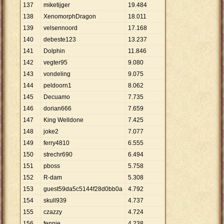
137
miketijger
19
.
484
138
XenomorphDragon
18
.
011
139
velsennoord
17
.
168
140
debeste123
13
.
237
141
Dolphin
11
.
846
142
vegter95
9
.
080
143
vondeling
9
.
075
144
peldoorn1
8
.
062
145
Decuamo
7
.
735
146
dorian666
7
.
659
147
King Welldone
7
.
425
148
joke2
7
.
077
149
ferry4810
6
.
555
150
strechr690
6
.
494
151
pboss
5
.
758
152
R-dam
5
.
308
153
guest59da5c5144f28d0bb0a
4
.
792
154
skull939
4
.
737
155
czazzy
4
.
724
156
fennie
4
.
238