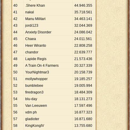
40
.Shere Khan
44
.
946
.
355
41
nakal
35
.
718
.
561
42
Manu Militari
34
.
463
.
141
43
jordi123
32
.
044
.
369
44
Anxiety Disorder
24
.
086
.
042
45
Chaea
24
.
011
.
561
46
Heer Wiranto
22
.
808
.
258
47
chandor
22
.
639
.
777
48
Lapide Regis
21
.
573
.
436
49
A Train On 4 Farmers
20
.
327
.
339
50
YourNightmar3
20
.
158
.
739
51
mollywhopper
19
.
185
.
257
52
bumblebee
19
.
005
.
994
53
firedragon3
18
.
484
.
309
54
blu-day
18
.
131
.
273
55
Van Leeuwen
17
.
597
.
496
56
vdm ph
16
.
877
.
323
57
gladioter
16
.
871
.
680
58
KingKongIV
13
.
755
.
680