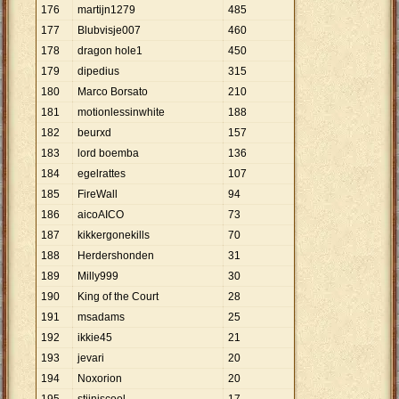
176
martijn1279
485
177
Blubvisje007
460
178
dragon hole1
450
179
dipedius
315
180
Marco Borsato
210
181
motionlessinwhite
188
182
beurxd
157
183
lord boemba
136
184
egelrattes
107
185
FireWall
94
186
aicoAICO
73
187
kikkergonekills
70
188
Herdershonden
31
189
Milly999
30
190
King of the Court
28
191
msadams
25
192
ikkie45
21
193
jevari
20
194
Noxorion
20