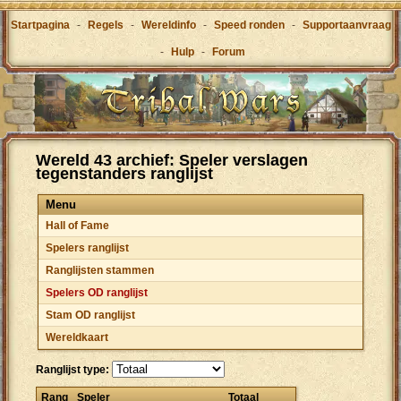
Startpagina
-
Regels
-
Wereldinfo
-
Speed ronden
-
Supportaanvraag
-
Hulp
-
Forum
Wereld 43 archief: Speler verslagen
tegenstanders ranglijst
Menu
Hall of Fame
Spelers ranglijst
Ranglijsten stammen
Spelers OD ranglijst
Stam OD ranglijst
Wereldkaart
Ranglijst type:
Rang
Speler
Totaal