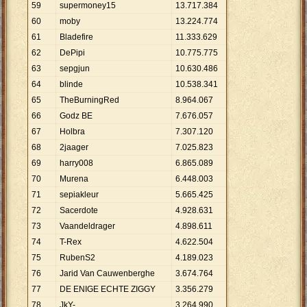
59
supermoney15
13
.
717
.
384
60
moby
13
.
224
.
774
61
Bladefire
11
.
333
.
629
62
DePipi
10
.
775
.
775
63
sepgjun
10
.
630
.
486
64
blinde
10
.
538
.
341
65
TheBurningRed
8
.
964
.
067
66
Godz BE
7
.
676
.
057
67
Holbra
7
.
307
.
120
68
2jaager
7
.
025
.
823
69
harry008
6
.
865
.
089
70
Murena
6
.
448
.
003
71
sepiakleur
5
.
665
.
425
72
Sacerdote
4
.
928
.
631
73
Vaandeldrager
4
.
898
.
611
74
T-Rex
4
.
622
.
504
75
RubenS2
4
.
189
.
023
76
Jarid Van Cauwenberghe
3
.
674
.
764
77
DE ENIGE ECHTE ZIGGY
3
.
356
.
279
78
JkY-
3
.
264
.
990