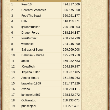
1
Kenji10
494
.
817
.
609
2
Cerebral-Assassin
396
.
575
.
950
3
FeedTheBeast
360
.
251
.
177
4
killb
316
.
116
.
174
5
ijsroadtrucker
296
.
088
.
803
6
DragonForge
288
.
124
.
147
7
PurrPurrfect
268
.
924
.
730
8
wanneke
224
.
245
.
890
9
Satraps of Bonum
199
.
569
.
608
10
Debitum Naturae
195
.
733
.
710
11
amori
156
.
032
.
583
12
.CreaTech
154
.
820
.
397
13
.Psycho Killer.
153
.
937
.
405
14
Amber Heard
151
.
856
.
963
15
bravehart1969
131
.
437
.
329
16
Axana
130
.
293
.
115
17
janinewier567
128
.
122
.
072
18
Obliterator.
118
.
133
.
075
19
prinsesjoni
111
.
275
.
403