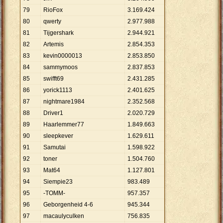
79
RioFox
3
.
169
.
424
80
qwerty
2
.
977
.
988
81
Tijgershark
2
.
944
.
921
82
Artemis
2
.
854
.
353
83
kevin0000013
2
.
853
.
850
84
sammymoos
2
.
837
.
853
85
swifft69
2
.
431
.
285
86
yorick1113
2
.
401
.
625
87
nightmare1984
2
.
352
.
568
88
Driver1
2
.
020
.
729
89
Haarlemmer77
1
.
849
.
663
90
sleepkever
1
.
629
.
611
91
Samutai
1
.
598
.
922
92
toner
1
.
504
.
760
93
Mat64
1
.
127
.
801
94
Siempie23
983
.
489
95
-TOMM-
957
.
357
96
Geborgenheid 4-6
945
.
344
97
macaulyculken
756
.
835