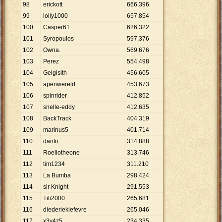
98
erickott
666
.
396
99
lolly1000
657
.
854
100
Casper61
626
.
322
101
Syropoulos
597
.
376
102
Owna.
569
.
676
103
Perez
554
.
498
104
Gelgisith
456
.
605
105
apenwereld
453
.
673
106
spinrider
412
.
852
107
snelle-eddy
412
.
635
108
BackTrack
404
.
319
109
marinus5
401
.
714
110
danto
314
.
888
111
Roeliotheone
313
.
746
112
tim1234
311
.
210
113
La Bumba
298
.
424
114
sir Knight
291
.
553
115
Titi2000
265
.
681
116
diederieklefevre
265
.
046
117
x3y4z5
234
.
335