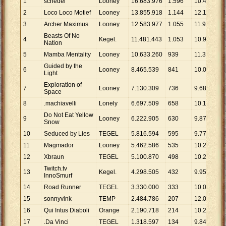
1
schedel
Looney
16
.
683
.
976
1
.
596
10
.
454
2
Loco Loco Motief
Looney
13
.
855
.
918
1
.
144
12
.
112
3
Archer Maximus
Looney
12
.
583
.
977
1
.
055
11
.
928
Beasts Of No
4
Kegel.
11
.
481
.
443
1
.
053
10
.
904
Nation
5
Mamba Mentality
Looney
10
.
633
.
260
939
11
.
324
Guided by the
6
Looney
8
.
465
.
539
841
10
.
066
Light
Exploration of
7
Looney
7
.
130
.
309
736
9
.
688
Space
8
.machiavelli
Lonely
6
.
697
.
509
658
10
.
179
Do Not Eat Yellow
9
Looney
6
.
222
.
905
630
9
.
878
Snow
10
Seduced by Lies
TEGEL
5
.
816
.
594
595
9
.
776
11
Magmador
Looney
5
.
462
.
586
535
10
.
210
12
Xbraun
TEGEL
5
.
100
.
870
498
10
.
243
Twitch.tv
13
Kegel.
4
.
298
.
505
432
9
.
950
InnoSmurf
14
Road Runner
TEGEL
3
.
330
.
000
333
10
.
000
15
sonnyvink
TEMP
2
.
484
.
786
207
12
.
004
16
Qui Intus Diaboli
Orange
2
.
190
.
718
214
10
.
237
17
.Da Vinci
TEGEL
1
.
318
.
597
134
9
.
840