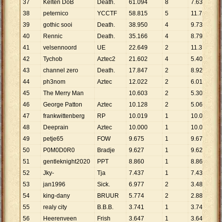
37
Kelten DoB
Death.
61
.
094
8
7
.
637
38
peternico
YCCTF
58
.
815
5
11
.
763
39
gothic sooi
Death.
38
.
950
4
9
.
738
40
Rennic
Death.
35
.
166
4
8
.
792
41
velsennoord
UE
22
.
649
2
11
.
325
42
Tychob
Aztec2
21
.
602
4
5
.
401
43
channel zero
Death.
17
.
847
2
8
.
924
44
ph3nom
Aztec
12
.
022
2
6
.
011
45
The Merry Man
10
.
603
2
5
.
302
46
George Patton
Aztec
10
.
128
2
5
.
064
47
frankwittenberg
RP
10
.
019
1
10
.
019
48
Deeprain
Aztec
10
.
000
1
10
.
000
49
petje65
FOW
9
.
675
1
9
.
675
50
P0M0D0R0
Bradje
9
.
627
1
9
.
627
51
gentleknight2020
PPT
8
.
860
1
8
.
860
52
Jky-
Tja
7
.
437
1
7
.
437
53
jan1996
Sick.
6
.
977
2
3
.
489
54
king-dany
BRUUR
5
.
774
2
2
.
887
55
realy city
B.B.B.
3
.
741
1
3
.
741
56
Heerenveen
Frish
3
.
647
1
3
.
647