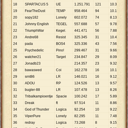
18
SPARTACUS 5
UE
1
.
251
.
791
121
10
.
345
19
FearTheDust
TEMP
958
.
464
94
10
.
196
20
sopy182
Lonely
602
.
072
74
8
.
136
21
Johnny English
TEGEL
557
.
688
57
9
.
784
22
TriumphWar
Kegel.
441
.
471
56
7
.
883
23
Andre68
Resist
325
.
345
31
10
.
495
24
pada
BOS4
325
.
336
43
7
.
566
25
Psychedelic
Pino!
299
.
467
31
9
.
660
26
watcher21
Target
234
.
847
29
8
.
098
27
Jonadb23
214
.
357
23
9
.
320
28
bawaswed
Coi
162
.
278
16
10
.
142
29
srnt86
LR
146
.
021
16
9
.
126
30
ADOU
RP
124
.
526
13
9
.
579
31
bugler-88
LR
107
.
478
13
8
.
268
32
Tribalkampioentje
Spacie
100
.
242
17
5
.
897
33
Dreak
ft
97
.
514
11
8
.
865
34
God of Thunder
Logica
92
.
254
10
9
.
225
35
ViperPure
Lonely
82
.
295
11
7
.
481
36
redray
Logica
73
.
268
8
9
.
159