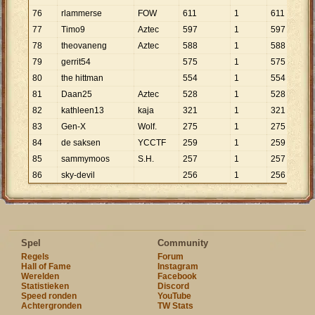
76
rlammerse
FOW
611
1
611
77
Timo9
Aztec
597
1
597
78
theovaneng
Aztec
588
1
588
79
gerrit54
575
1
575
80
the hittman
554
1
554
81
Daan25
Aztec
528
1
528
82
kathleen13
kaja
321
1
321
83
Gen-X
Wolf.
275
1
275
84
de saksen
YCCTF
259
1
259
85
sammymoos
S.H.
257
1
257
86
sky-devil
256
1
256
Spel
Community
Regels
Forum
Hall of Fame
Instagram
Werelden
Facebook
Statistieken
Discord
Speed ronden
YouTube
Achtergronden
TW Stats