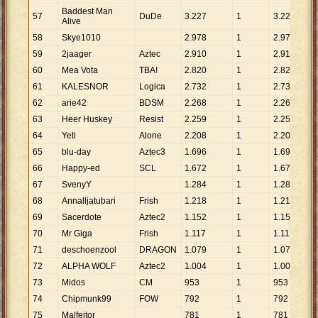
Baddest Man
57
DuDe
3
.
227
1
3
.
227
Alive
58
Skye1010
2
.
978
1
2
.
978
59
2jaager
Aztec
2
.
910
1
2
.
910
60
Mea Vota
TBA!
2
.
820
1
2
.
820
61
KALESNOR
Logica
2
.
732
1
2
.
732
62
arie42
BDSM
2
.
268
1
2
.
268
63
Heer Huskey
Resist
2
.
259
1
2
.
259
64
Yeti
Alone
2
.
208
1
2
.
208
65
blu-day
Aztec3
1
.
696
1
1
.
696
66
Happy-ed
SCL
1
.
672
1
1
.
672
67
SvenyY
1
.
284
1
1
.
284
68
Annalljatubari
Frish
1
.
218
1
1
.
218
69
Sacerdote
Aztec2
1
.
152
1
1
.
152
70
Mr Giga
Frish
1
.
117
1
1
.
117
71
deschoenzool
DRAGON
1
.
079
1
1
.
079
72
ALPHA WOLF
Aztec2
1
.
004
1
1
.
004
73
Midos
CM
953
1
953
74
Chipmunk99
FOW
792
1
792
75
Malfeitor
781
1
781