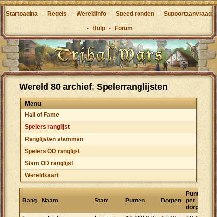
Startpagina
-
Regels
-
Wereldinfo
-
Speed ronden
-
Supportaanvraag
-
Hulp
-
Forum
Wereld 80 archief: Spelerranglijsten
Menu
Hall of Fame
Spelers ranglijst
Ranglijsten stammen
Spelers OD ranglijst
Stam OD ranglijst
Wereldkaart
Punten
Rang
Naam
Stam
Punten
Dorpen
per
dorp