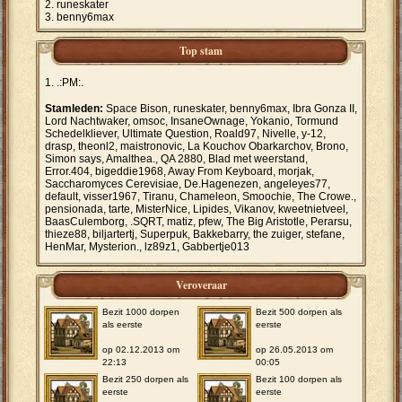
runeskater
benny6max
Top stam
.:PM:.
Stamleden:
Space Bison, runeskater, benny6max, Ibra Gonza II,
Lord Nachtwaker, omsoc, InsaneOwnage, Yokanio, Tormund
Schedelkliever, Ultimate Question, Roald97, Nivelle, y-12,
drasp, theonl2, maistronovic, La Kouchov Obarkarchov, Brono,
Simon says, Amalthea., QA 2880, Blad met weerstand,
Error.404, bigeddie1968, Away From Keyboard, morjak,
Saccharomyces Cerevisiae, De.Hagenezen, angeleyes77,
default, visser1967, Tiranu, Chameleon, Smoochie, The Crowe.,
pensionada, tarte, MisterNice, Lipides, Vikanov, kweetnietveel,
BaasCulemborg, .SQRT, matiz, pfew, The Big Aristotle, Perarsu,
thieze88, biljartertj, Superpuk, Bakkebarry, the zuiger, stefane,
HenMar, Mysterion., lz89z1, Gabbertje013
Veroveraar
Bezit 1000 dorpen
Bezit 500 dorpen als
als eerste
eerste
op 02.12.2013 om
op 26.05.2013 om
22:13
00:05
Bezit 250 dorpen als
Bezit 100 dorpen als
eerste
eerste