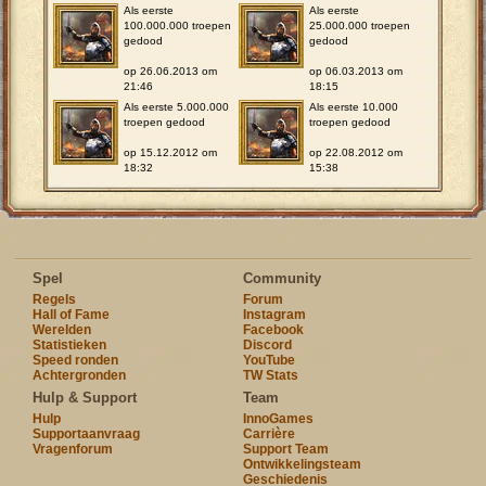
Als eerste
Als eerste
100.000.000 troepen
25.000.000 troepen
gedood
gedood
op 26.06.2013 om
op 06.03.2013 om
21:46
18:15
Als eerste 5.000.000
Als eerste 10.000
troepen gedood
troepen gedood
op 15.12.2012 om
op 22.08.2012 om
18:32
15:38
Spel
Community
Regels
Forum
Hall of Fame
Instagram
Werelden
Facebook
Statistieken
Discord
Speed ronden
YouTube
Achtergronden
TW Stats
Hulp & Support
Team
Hulp
InnoGames
Supportaanvraag
Carrière
Vragenforum
Support Team
Ontwikkelingsteam
Geschiedenis