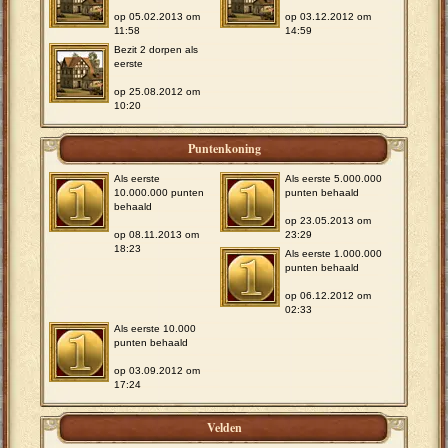
op 05.02.2013 om
op 03.12.2012 om
11:58
14:59
Bezit 2 dorpen als
eerste
op 25.08.2012 om
10:20
Puntenkoning
Als eerste
Als eerste 5.000.000
10.000.000 punten
punten behaald
behaald
op 23.05.2013 om
op 08.11.2013 om
23:29
18:23
Als eerste 1.000.000
punten behaald
op 06.12.2012 om
02:33
Als eerste 10.000
punten behaald
op 03.09.2012 om
17:24
Velden