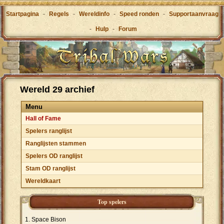
Startpagina
-
Regels
-
Wereldinfo
-
Speed ronden
-
Supportaanvraag
-
Hulp
-
Forum
Wereld 29 archief
Menu
Hall of Fame
Spelers ranglijst
Ranglijsten stammen
Spelers OD ranglijst
Stam OD ranglijst
Wereldkaart
Top spelers
Space Bison