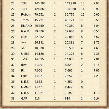
21
TSK
143
.
290
1
143
.
290
18
7
.
961
22
T.N.F.
125
.
860
1
125
.
860
14
8
.
990
23
Reborn
79
.
551
2
39
.
776
12
6
.
629
24
Tm75
45
.
721
1
45
.
721
7
6
.
532
25
EILAND
40
.
350
1
40
.
350
8
5
.
044
26
R.A.M.
39
.
376
2
19
.
688
6
6
.
563
27
S.H²
32
.
862
1
32
.
862
5
6
.
572
28
~k~
26
.
381
1
26
.
381
7
3
.
769
29
-A-
18
.
538
1
18
.
538
4
4
.
635
30
U-569
14
.
128
1
14
.
128
6
2
.
355
31
~VH~
14
.
035
1
14
.
035
2
7
.
018
32
dzw
8
.
329
1
8
.
329
2
4
.
165
33
R!
7
.
666
1
7
.
666
1
7
.
666
34
Ctrl².
7
.
257
1
7
.
257
1
7
.
257
35
N.E.T.
4
.
852
1
4
.
852
0
36
MMMC
2
.
447
1
2
.
447
0
37
N.B.S.
1
.
192
1
1
.
192
1
1
.
192
38
GAF
916
1
916
1
916