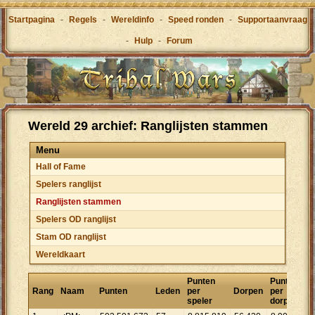
Startpagina
-
Regels
-
Wereldinfo
-
Speed ronden
-
Supportaanvraag
-
Hulp
-
Forum
Wereld 29 archief: Ranglijsten stammen
Menu
Hall of Fame
Spelers ranglijst
Ranglijsten stammen
Spelers OD ranglijst
Stam OD ranglijst
Wereldkaart
Punten
Punten
Rang
Naam
Punten
Leden
per
Dorpen
per
speler
dorp