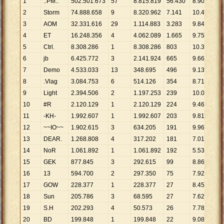
1
.:PM:.
502
.
501
.
673
57
8
.
815
.
819
56
.
430
8
.
905
2
Storm
74
.
888
.
658
9
8
.
320
.
962
7
.
141
10
.
487
3
AOM
32
.
331
.
616
29
1
.
114
.
883
3
.
283
9
.
848
4
ET
16
.
248
.
356
4
4
.
062
.
089
1
.
665
9
.
759
5
Ctrl.
8
.
308
.
286
1
8
.
308
.
286
803
10
.
347
6
jb
6
.
425
.
772
3
2
.
141
.
924
665
9
.
663
7
Demo
4
.
533
.
033
13
348
.
695
496
9
.
139
8
.Vlag
3
.
084
.
753
6
514
.
126
354
8
.
714
9
Light
2
.
394
.
506
2
1
.
197
.
253
239
10
.
019
10
#R
2
.
120
.
129
1
2
.
120
.
129
224
9
.
465
11
-KH-
1
.
992
.
607
1
1
.
992
.
607
203
9
.
816
12
~~IO~~
1
.
902
.
615
3
634
.
205
191
9
.
961
13
DEAR.
1
.
268
.
808
4
317
.
202
181
7
.
010
14
NoR
1
.
061
.
892
1
1
.
061
.
892
192
5
.
531
15
GEK
877
.
845
3
292
.
615
99
8
.
867
16
13
594
.
700
2
297
.
350
75
7
.
929
17
GOW
228
.
377
1
228
.
377
27
8
.
458
18
Sun
205
.
786
3
68
.
595
27
7
.
622
19
S.H
202
.
293
4
50
.
573
26
7
.
781
20
BD
199
.
848
1
199
.
848
22
9
.
084