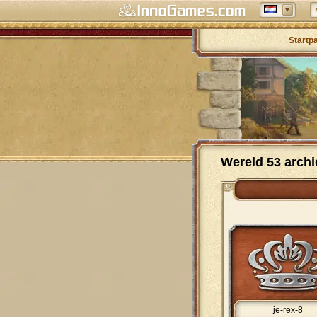
Startp
Wereld 53 archi
je-rex-8