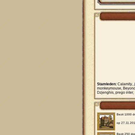
Stamleden:
Calamity., 
monkeymouse, Beyond G
Dzjenghis, prego inter
Bezit 1000 d
op 27.11.20
Bezit 250 do