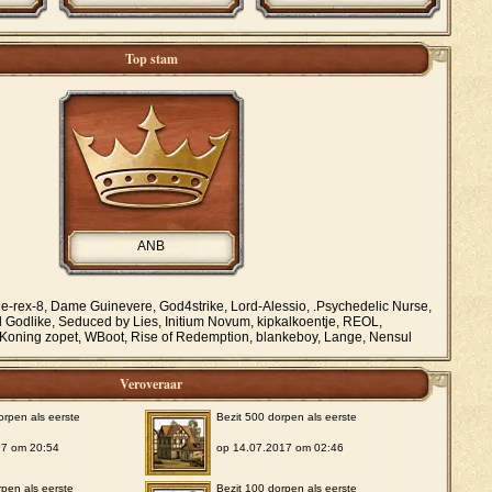
Top stam
ANB
je-rex-8, Dame Guinevere, God4strike, Lord-Alessio, .Psychedelic Nurse,
odlike, Seduced by Lies, Initium Novum, kipkalkoentje, REOL,
, Koning zopet, WBoot, Rise of Redemption, blankeboy, Lange, Nensul
Veroveraar
orpen als eerste
Bezit 500 dorpen als eerste
17 om 20:54
op 14.07.2017 om 02:46
rpen als eerste
Bezit 100 dorpen als eerste