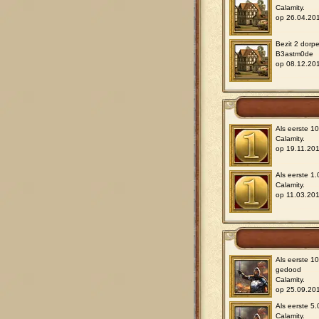
Calamity.
op 26.04.20
Bezit 2 dorpe
B3astm0de
op 08.12.20
Als eerste 1
Calamity.
op 19.11.20
Als eerste 1
Calamity.
op 11.03.20
Als eerste 1
gedood
Calamity.
op 25.09.20
Als eerste 5
Calamity.