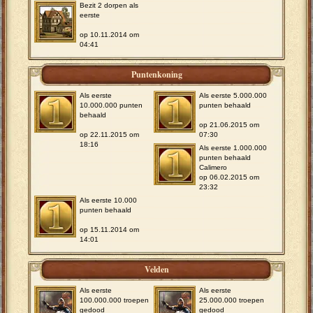
Bezit 2 dorpen als
eerste
op 10.11.2014 om
04:41
Puntenkoning
Als eerste
Als eerste 5.000.000
10.000.000 punten
punten behaald
behaald
op 21.06.2015 om
op 22.11.2015 om
07:30
18:16
Als eerste 1.000.000
punten behaald
Calimero
op 06.02.2015 om
23:32
Als eerste 10.000
punten behaald
op 15.11.2014 om
14:01
Velden
Als eerste
Als eerste
100.000.000 troepen
25.000.000 troepen
gedood
gedood