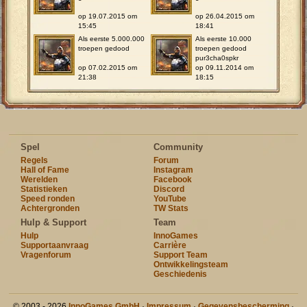
op 19.07.2015 om
op 26.04.2015 om
15:45
18:41
Als eerste 5.000.000
Als eerste 10.000
troepen gedood
troepen gedood
pur3cha0spkr
op 07.02.2015 om
op 09.11.2014 om
21:38
18:15
Spel
Community
Regels
Forum
Hall of Fame
Instagram
Werelden
Facebook
Statistieken
Discord
Speed ronden
YouTube
Achtergronden
TW Stats
Hulp & Support
Team
Hulp
InnoGames
Supportaanvraag
Carrière
Vragenforum
Support Team
Ontwikkelingsteam
Geschiedenis
© 2003 - 2026
InnoGames GmbH
·
Impressum
·
Gegevensbescherming
·