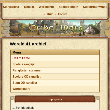
Startpagina
-
Regels
-
Wereldinfo
-
Speed ronden
-
Supportaanvraag
-
Hulp
-
Forum
Wereld 41 archief
Menu
Hall of Fame
Spelers ranglijst
Ranglijsten stammen
Spelers OD ranglijst
Stam OD ranglijst
Wereldkaart
Top spelers
Schildpadkater