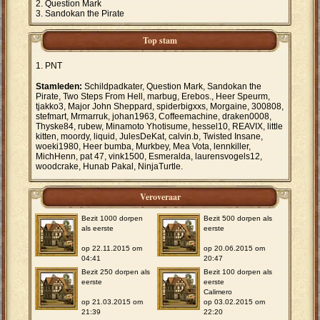
Question Mark
Sandokan the Pirate
Top stam
PNT
Stamleden:
Schildpadkater, Question Mark, Sandokan the
Pirate, Two Steps From Hell, marbug, Erebos., Heer Speurm,
tjakko3, Major John Sheppard, spiderbigxxs, Morgaine, 300808,
stefmart, Mrmarruk, johan1963, Coffeemachine, draken0008,
Thyske84, rubew, Minamoto Yhotisume, hessel10, REAVIX, little
kitten, moordy, liquid, JulesDeKat, calvin.b, Twisted Insane,
woeki1980, Heer bumba, Murkbey, Mea Vota, lennkiller,
MichHenn, pat 47, vink1500, Esmeralda, laurensvogels12,
woodcrake, Hunab Pakal, NinjaTurtle.
Veroveraar
Bezit 1000 dorpen
Bezit 500 dorpen als
als eerste
eerste
op 22.11.2015 om
op 20.06.2015 om
04:41
20:47
Bezit 250 dorpen als
Bezit 100 dorpen als
eerste
eerste
Calimero
op 21.03.2015 om
op 03.02.2015 om
21:39
22:20