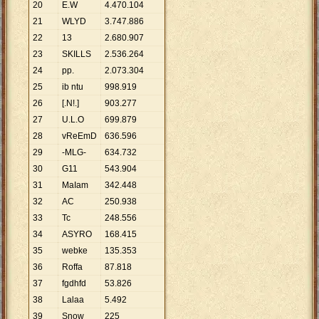
20
E.W
4
.
470
.
104
21
WLYD
3
.
747
.
886
22
13
2
.
680
.
907
23
SKILLS
2
.
536
.
264
24
pp.
2
.
073
.
304
25
ib ntu
998
.
919
26
[.N!.]
903
.
277
27
U.L.O
699
.
879
28
vReEmD
636
.
596
29
-MLG-
634
.
732
30
G11
543
.
904
31
MaIam
342
.
448
32
AC
250
.
938
33
Tc
248
.
556
34
ASYRO
168
.
415
35
webke
135
.
353
36
Roffa
87
.
818
37
fgdhfd
53
.
826
38
Lalaa
5
.
492
39
Snow
225