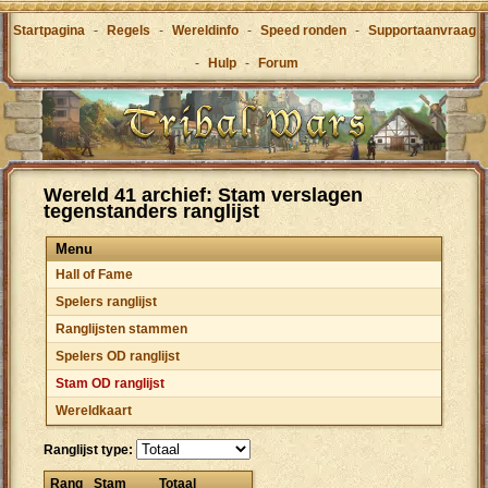
Startpagina
-
Regels
-
Wereldinfo
-
Speed ronden
-
Supportaanvraag
-
Hulp
-
Forum
Wereld 41 archief: Stam verslagen
tegenstanders ranglijst
Menu
Hall of Fame
Spelers ranglijst
Ranglijsten stammen
Spelers OD ranglijst
Stam OD ranglijst
Wereldkaart
Ranglijst type:
Rang
Stam
Totaal