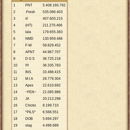
1
PNT
5
.
408
.
160
.
792
2
.Fresh
535
.
066
.
403
3
///
407
.
603
.
215
4
(HT)
211
.
270
.
466
5
lala
179
.
655
.
383
6
NMD
130
.
959
.
486
7
F-W
58
.
829
.
452
8
APNT
44
.
967
.
707
9
D G S
36
.
725
.
218
10
!!!!
36
.
335
.
783
11
INS.
33
.
488
.
415
12
M.I.A
28
.
779
.
304
13
Apex
22
.
610
.
692
14
~FEN~
21
.
085
.
986
15
JA
20
.
213
.
298
16
Chicks
8
.
199
.
710
17
*PILS*
6
.
566
.
551
18
DOB
5
.
694
.
297
19
vlag
4
.
496
.
689