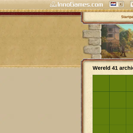
Startp
Wereld 41 archi